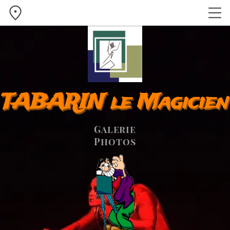
TABARIN le Magicien
Galerie
Photos